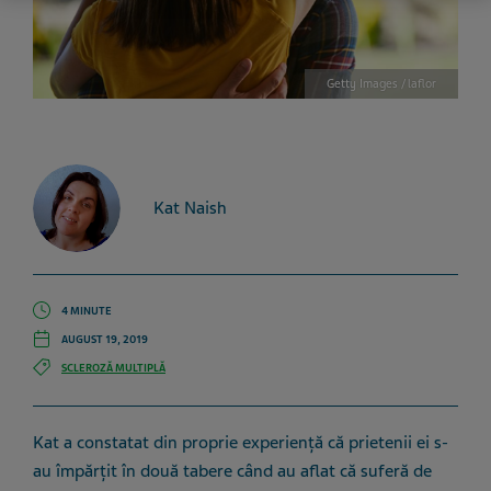
Getty Images / laflor
Kat Naish
4 MINUTE
AUGUST 19, 2019
SCLEROZĂ MULTIPLĂ
Kat a constatat din proprie experiență că prietenii ei s-
au împărțit în două tabere când au aflat că suferă de