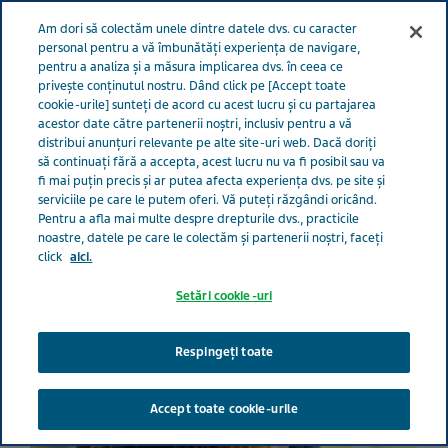
Meniu
Am dori să colectăm unele dintre datele dvs. cu caracter
GRIJĂ PENTRU VIAȚĂ
personal pentru a vă îmbunătăți experiența de navigare,
pentru a analiza și a măsura implicarea dvs. în ceea ce
România
Grijă pentru viață
Toate povestile
5 sugestii
privește conținutul nostru. Dând click pe [Accept toate
cookie-urile] sunteți de acord cu acest lucru și cu partajarea
pentru a susține pe cineva drag care suferă de scleroză multiplă (SM)
acestor date către partenerii noștri, inclusiv pentru a vă
distribui anunțuri relevante pe alte site-uri web. Dacă doriți
să continuați fără a accepta, acest lucru nu va fi posibil sau va
Cum să susții pe cineva care
fi mai puțin precis și ar putea afecta experiența dvs. pe site și
serviciile pe care le putem oferi. Vă puteți răzgândi oricând.
suferă de scleroză multiplă
Pentru a afla mai multe despre drepturile dvs., practicile
noastre, datele pe care le colectăm și partenerii noștri, faceți
click
aici.
Setări cookie-uri
Respingeți toate
Accept toate cookie-urile