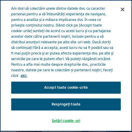
Meniu
Am dori să colectăm unele dintre datele dvs. cu caracter
ROMÂNIA
personal pentru a vă îmbunătăți experiența de navigare,
pentru a analiza și a măsura implicarea dvs. în ceea ce
România
Impactul nostru
Angajamentul global Teva privind
privește conținutul nostru. Dând click pe [Accept toate
cookie-urile] sunteți de acord cu acest lucru și cu partajarea
sănătatea
acestor date către partenerii noștri, inclusiv pentru a vă
distribui anunțuri relevante pe alte site-uri web. Dacă doriți
să continuați fără a accepta, acest lucru nu va fi posibil sau va
fi mai puțin precis și ar putea afecta experiența dvs. pe site și
Angajamentul global Teva
serviciile pe care le putem oferi. Vă puteți răzgândi oricând.
Pentru a afla mai multe despre drepturile dvs., practicile
privind sănătatea
noastre, datele pe care le colectăm și partenerii noștri, faceți
click
aici.
Accept toate cookie-urile
Respingeți toate
Setări cookie-uri