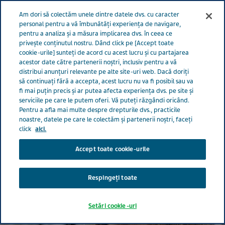
Meniu
Am dori să colectăm unele dintre datele dvs. cu caracter
ROMÂNIA
personal pentru a vă îmbunătăți experiența de navigare,
pentru a analiza și a măsura implicarea dvs. în ceea ce
România
Cariere
Îndrăzniți să fiți diferiți
privește conținutul nostru. Dând click pe [Accept toate
cookie-urile] sunteți de acord cu acest lucru și cu partajarea
acestor date către partenerii noștri, inclusiv pentru a vă
distribui anunțuri relevante pe alte site-uri web. Dacă doriți
Îndrăzniți să fiți diferiți
să continuați fără a accepta, acest lucru nu va fi posibil sau va
fi mai puțin precis și ar putea afecta experiența dvs. pe site și
serviciile pe care le putem oferi. Vă puteți răzgândi oricând.
Pentru a afla mai multe despre drepturile dvs., practicile
noastre, datele pe care le colectăm și partenerii noștri, faceți
click
aici.
Accept toate cookie-urile
Respingeți toate
Setări cookie-uri