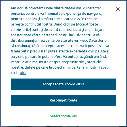
Meniu
Am dori să colectăm unele dintre datele dvs. cu caracter
ROMÂNIA
personal pentru a vă îmbunătăți experiența de navigare,
pentru a analiza și a măsura implicarea dvs. în ceea ce
România
Impactul nostru
Facem afaceri în mod responsabil
privește conținutul nostru. Dând click pe [Accept toate
cookie-urile] sunteți de acord cu acest lucru și cu partajarea
acestor date către partenerii noștri, inclusiv pentru a vă
distribui anunțuri relevante pe alte site-uri web. Dacă doriți
Facem afaceri în mod
să continuați fără a accepta, acest lucru nu va fi posibil sau va
fi mai puțin precis și ar putea afecta experiența dvs. pe site și
serviciile pe care le putem oferi. Vă puteți răzgândi oricând.
responsabil
Pentru a afla mai multe despre drepturile dvs., practicile
noastre, datele pe care le colectăm și partenerii noștri, faceți
click
aici.
Accept toate cookie-urile
Respingeți toate
Setări cookie-uri