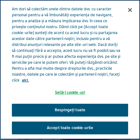
Meniu
Am dori să colectăm unele dintre datele dvs. cu caracter
GRIJĂ PENTRU VIAȚĂ
personal pentru a vă îmbunătăți experiența de navigare,
pentru a analiza și a măsura implicarea dvs. în ceea ce
România
Grijă pentru viață
Toate povestile
9 moduri în
privește conținutul nostru. Dând click pe [Accept toate
cookie-urile] sunteți de acord cu acest lucru și cu partajarea
care te poți pregăti pentru iarnă atunci când ai astm
acestor date către partenerii noștri, inclusiv pentru a vă
distribui anunțuri relevante pe alte site-uri web. Dacă doriți
să continuați fără a accepta, acest lucru nu va fi posibil sau va
9 moduri în care te poți
fi mai puțin precis și ar putea afecta experiența dvs. pe site și
serviciile pe care le putem oferi. Vă puteți răzgândi oricând.
pregăti pentru iarnă atunci
Pentru a afla mai multe despre drepturile dvs., practicile
noastre, datele pe care le colectăm și partenerii noștri, faceți
click
aici.
când ai astm
Setări cookie-uri
Respingeți toate
Accept toate cookie-urile