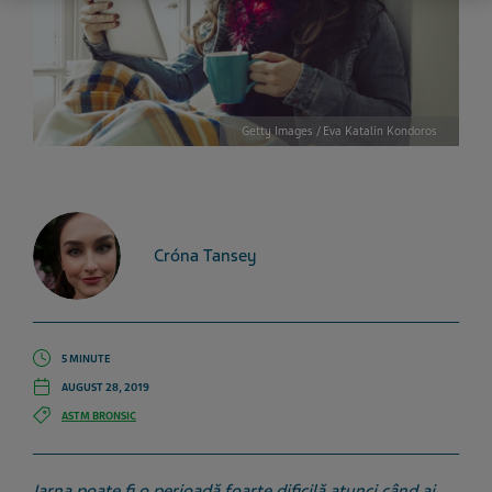
Getty Images / Eva Katalin Kondoros
Cróna Tansey
5 MINUTE
AUGUST 28, 2019
ASTM BRONSIC
Iarna poate fi o perioadă foarte dificilă atunci când ai