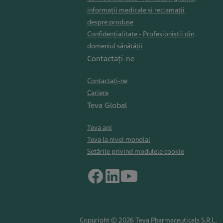
informații medicale și reclamații
despre produse
Confidențialitate - Profesioniștii din
domeniul sănătății
Contactați-ne
Contactați-ne
Cariere
Teva Global
Teva api
Teva la nivel mondial
Setările privind modulele cookie
Copyright © 2026 Teva Pharmaceuticals S.R.L.