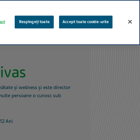
Autentificare
Căutare
uri
Respingeți toate
Accept toate cookie-urile
oduse
Impactul nostru
Știri și mass-media
Cariere
ivas
nătate și wellness și este director
multe persoane o cunosc sub
12 Ani