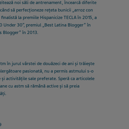
tează noi săli de antrenament, încearcă diferite
rcând să perfecționeze rețeta bunicii
„
arroz con
 finalistă la premiile Hispanicize TECLA în 2015, a
30 Under 30
”
, premiul
„
Best Latina Blogger
”
în
s Blogger
”
în 2013.
tm în jurul vârstei de douăzeci de ani și trăiește
 alergătoare pasionată, nu a permis astmului s-o
 și activitățile sale preferate. Speră ca articolele
soane cu astm să rămână active și să preia
ăți.
9