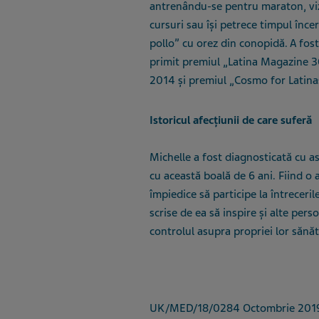
antrenându-se pentru maraton, vizi
cursuri sau își petrece timpul înce
pollo
”
cu orez din conopidă. A fost
primit premiul
„
Latina Magazine 
2014 și premiul
„
Cosmo for Latina
Istoricul afecțiunii de care suferă
Michelle a fost diagnosticată cu as
cu această boală de 6 ani. Fiind o
împiedice să participe la întrecerile
scrise de ea să inspire și alte per
controlul asupra propriei lor sănăt
UK/MED/18/0284 Octombrie 201