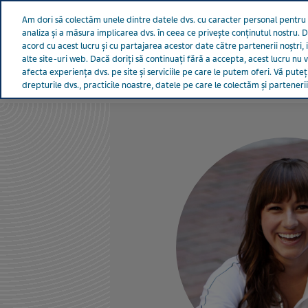
Teva la nivel mondial
Am dori să colectăm unele dintre datele dvs. cu caracter personal pentru
analiza și a măsura implicarea dvs. în ceea ce privește conținutul nostru. 
acord cu acest lucru și cu partajarea acestor date către partenerii noștri, 
alte site-uri web. Dacă doriți să continuați fără a accepta, acest lucru nu va
afecta experiența dvs. pe site și serviciile pe care le putem oferi. Vă put
Despre Teva
Grijă pentru vi
GRIJĂ PENTRU VIAȚĂ
drepturile dvs., practicile noastre, datele pe care le colectăm și partenerii 