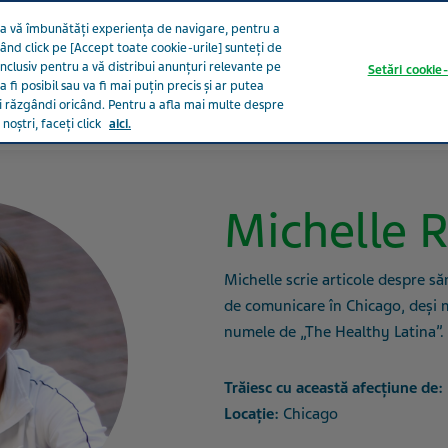
 a vă îmbunătăți experiența de navigare, pentru a
Dând click pe [Accept toate cookie-urile] sunteți de
inclusiv pentru a vă distribui anunțuri relevante pe
Setări cookie-
 fi posibil sau va fi mai puțin precis și ar putea
eți răzgândi oricând. Pentru a afla mai multe despre
ață
Grijă pentru aparținători
Secțiune dedicată HCP
Pr
noștri, faceți click
aici.
Michelle R
Michelle scrie articole despre să
de comunicare în Chicago, deși 
numele de „The Healthy Latina”.
Trăiesc cu această afecțiune de:
Locație:
Chicago