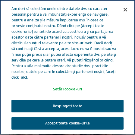
Meniu
Am dori să colectăm unele dintre datele dvs. cu caracter
GRIJĂ PENTRU VIAȚĂ
personal pentru a vă îmbunătăți experiența de navigare,
pentru a analiza și a măsura implicarea dvs. în ceea ce
România
Grijă pentru viață
Toate povestile
6
privește conținutul nostru. Dând click pe [Accept toate
cookie-urile] sunteți de acord cu acest lucru și cu partajarea
modalități prin care am început să regândesc pozitiv după un infarct
acestor date către partenerii noștri, inclusiv pentru a vă
distribui anunțuri relevante pe alte site-uri web. Dacă doriți
să continuați fără a accepta, acest lucru nu va fi posibil sau va
6 modalități prin care am
fi mai puțin precis și ar putea afecta experiența dvs. pe site și
serviciile pe care le putem oferi. Vă puteți răzgândi oricând.
început să regândesc
Pentru a afla mai multe despre drepturile dvs., practicile
noastre, datele pe care le colectăm și partenerii noștri, faceți
click
aici.
pozitiv după un infarct
Setări cookie-uri
Respingeți toate
Accept toate cookie-urile