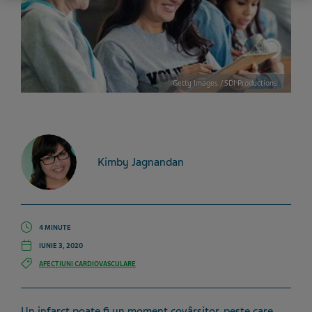
Getty Images / SDI Productions
Kimby Jagnandan
4 MINUTE
IUNIE 3, 2020
AFECȚIUNI CARDIOVASCULARE
Un infarct poate fi un moment covârșitor, peste care