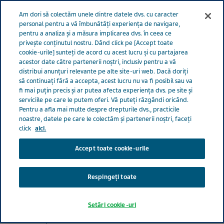
Meniu
Am dori să colectăm unele dintre datele dvs. cu caracter
ROMÂNIA
personal pentru a vă îmbunătăți experiența de navigare,
pentru a analiza și a măsura implicarea dvs. în ceea ce
privește conținutul nostru. Dând click pe [Accept toate
cookie-urile] sunteți de acord cu acest lucru și cu partajarea
EMTRICITABINĂ/TENOFOVI
acestor date către partenerii noștri, inclusiv pentru a vă
distribui anunțuri relevante pe alte site-uri web. Dacă doriți
R 200 mg/245mg
să continuați fără a accepta, acest lucru nu va fi posibil sau va
fi mai puțin precis și ar putea afecta experiența dvs. pe site și
serviciile pe care le putem oferi. Vă puteți răzgândi oricând.
Pentru a afla mai multe despre drepturile dvs., practicile
noastre, datele pe care le colectăm și partenerii noștri, faceți
BOLI INFECTIOASE
COMPRIMATE FILMATE
click
aici.
Accept toate cookie-urile
Arii terapeutice
BOLI INFECTIOASE
Respingeți toate
Forma farmaceutică
Setări cookie-uri
Comprimate filmate