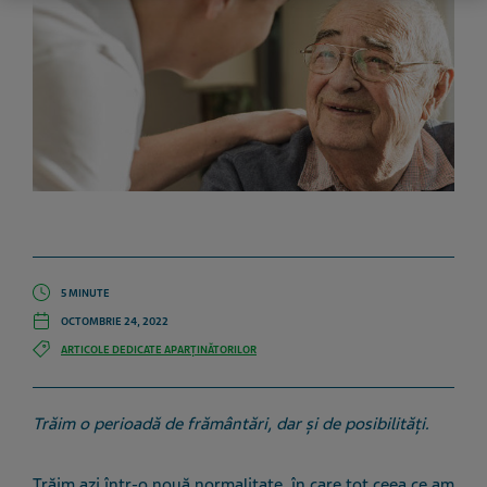
5 MINUTE
OCTOMBRIE 24, 2022
ARTICOLE DEDICATE APARȚINĂTORILOR
Trăim o perioadă de frământări, dar și de posibilități.
Trăim azi într-o nouă normalitate, în care tot ceea ce am