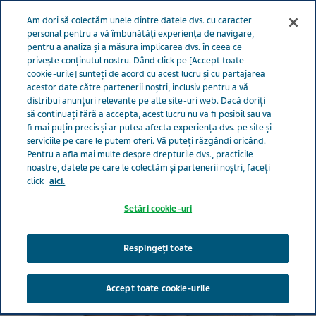
Meniu
Am dori să colectăm unele dintre datele dvs. cu caracter
GRIJĂ PENTRU VIAȚĂ
personal pentru a vă îmbunătăți experiența de navigare,
pentru a analiza și a măsura implicarea dvs. în ceea ce
România
Grijă pentru viață
Toate povestile
Tatăl meu a
privește conținutul nostru. Dând click pe [Accept toate
cookie-urile] sunteți de acord cu acest lucru și cu partajarea
fost diagnosticat cu demență: Noua normalitate pentru mine ca aparținător
acestor date către partenerii noștri, inclusiv pentru a vă
distribui anunțuri relevante pe alte site-uri web. Dacă doriți
să continuați fără a accepta, acest lucru nu va fi posibil sau va
Tatăl meu a fost
fi mai puțin precis și ar putea afecta experiența dvs. pe site și
serviciile pe care le putem oferi. Vă puteți răzgândi oricând.
diagnosticat cu demență:
Pentru a afla mai multe despre drepturile dvs., practicile
noastre, datele pe care le colectăm și partenerii noștri, faceți
click
aici.
Noua normalitate pentru
Setări cookie-uri
mine ca aparținător
Respingeți toate
Accept toate cookie-urile